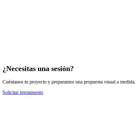
Moda
Lookbook y campañas. Estilo, actitud y prendas con personalidad.
Ver más
(
2
)
¿Necesitas una sesión?
Cuéntanos tu proyecto y preparamos una propuesta visual a medida.
Solicitar presupuesto